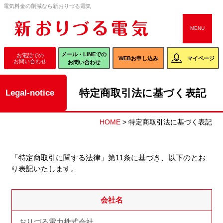
電気料金の削減なら新おりづる電気
CLOSE
MENU
メール・LINEでの
WEBお申し込み
お問い合わせ
メール・LINEでの
お電話での
WEBお申し込み
マイページ
お問い合わせ
お問い合わせ
特定商取引法に基づく表記
legal-notice
新おりづる電気
新おりづる電気
ORIZURU光
について
プラン
について
HOME
>
特定商取引法に基づく表記
「特定商取引に関する法律」第11条に基づき、以下のとお
よくある質問
会社案内
おりづるNEWS
り表記いたします。
会社名
おりづる電力株式会社