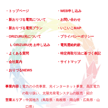
トップページ
WEB申し込み
新おりづる電気について
お問い合わせ
新おりづる電気プラン
いこいこMAP
ORIZURU光について
プライバシーポリシー
ORIZURU光 お申し込み
電気需給約款
よくある質問
特定商取引法に基づく表記
会社案内
サイトマップ
おりづるNEWS
事業内容
電力の小売事業、光インターネット事業、高圧電力
の取り扱い、太陽光発電システムの販売・紹介
営業エリア
中国地方（鳥取県・島根県・岡山県・広島県・山
口県）