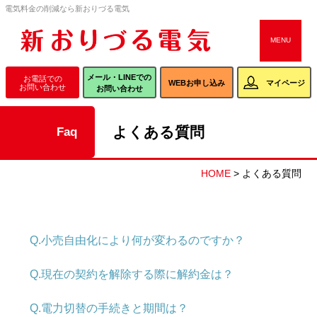
電気料金の削減なら新おりづる電気
CLOSE
MENU
メール・LINEでの
WEBお申し込み
お問い合わせ
メール・LINEでの
お電話での
WEBお申し込み
マイページ
お問い合わせ
お問い合わせ
よくある質問
faq
新おりづる電気
新おりづる電気
ORIZURU光
について
プラン
について
HOME
>
よくある質問
Q.小売自由化により何が変わるのですか？
よくある質問
会社案内
おりづるNEWS
Q.現在の契約を解除する際に解約金は？
Q.電力切替の手続きと期間は？