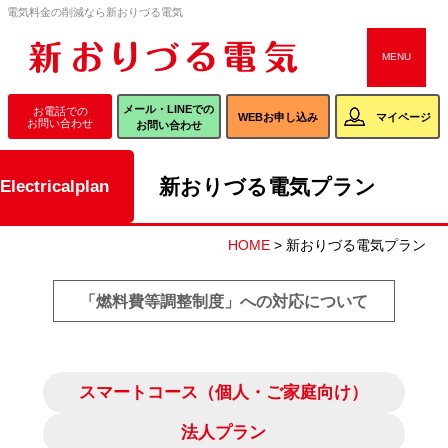
電気料金の削減なら新おりづる電気
CLOSE
MENU
メール・LINEでの
WEBお申し込み
お問い合わせ
メール・LINEでの
お電話での
WEBお申し込み
マイページ
お問い合わせ
お問い合わせ
新おりづる電気プラン
electricalplan
新おりづる電気
新おりづる電気
ORIZURU光
について
プラン
について
HOME
>
新おりづる電気プラン
「燃料費等調整制度」への対応について
よくある質問
会社案内
おりづるNEWS
スマートコース（個人・ご家庭向け）
法人プラン